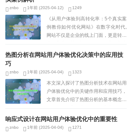
znbo
1年前
(2025-04-12)
1249
《从用户体验到高转化率：5个真实案
例教你如何优化网站》在数字化时代,
网站不仅是企业的线上门面，更是转化
潜在客户的关键渠道，许多企业投入大
量资源进行流量获取，却忽视了用户体
热图分析在网站用户体验优化决策中的应用技
验（UX）优化，导致跳出率高、...
巧
znbo
1年前
(2025-04-04)
1323
本文深入探讨了热图分析技术在网站用
户体验优化中的关键作用和应用技巧，
文章首先介绍了热图分析的基本概念、
工作原理及主要类型，包括点击热图、
滚动热图和注意力热图，随后详细阐述
响应式设计在网站用户体验优化中的重要性
了热图分析如何帮助识别用户行为...
znbo
1年前
(2025-04-04)
1271