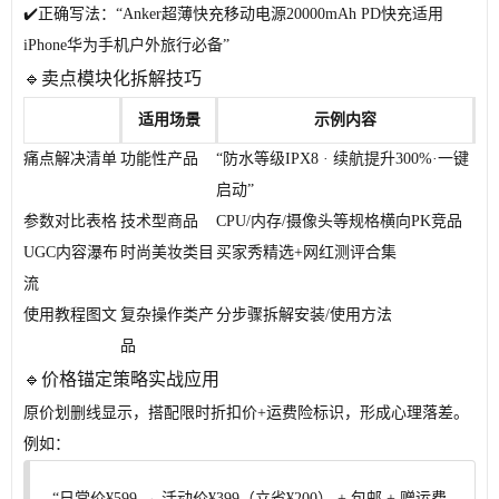
✔️正确写法：“Anker超薄快充移动电源20000mAh PD快充适用
iPhone华为手机户外旅行必备”
🔹卖点模块化拆解技巧
适用场景
示例内容
痛点解决清单
功能性产品
“防水等级IPX8 · 续航提升300%·一键
启动”
参数对比表格
技术型商品
CPU/内存/摄像头等规格横向PK竞品
UGC内容瀑布
时尚美妆类目
买家秀精选+网红测评合集
流
使用教程图文
复杂操作类产
分步骤拆解安装/使用方法
品
🔹价格锚定策略实战应用
原价划删线显示，搭配限时折扣价+运费险标识，形成心理落差。
例如：
“日常价¥599 → 活动价¥399（立省¥200） + 包邮 + 赠运费