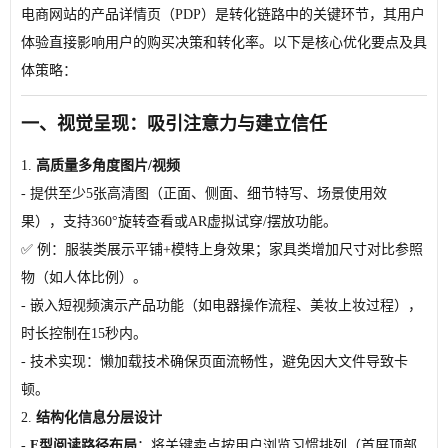
电商网站的产品详情页（PDP）是转化链路中的关键环节，其用户
体验直接影响用户的购买决策和转化率。以下是核心优化要点及具
体策略：
一、视觉呈现：吸引注意力与建立信任
1.
高质量多角度图片/视频
- 提供至少5张高清图（正面、侧面、细节特写、场景使用效
果），支持360°旋转查看或AR虚拟试穿/摆放功能。
✅ 例：服装类展示平铺+模特上身效果；家具类增加尺寸对比参照
物（如人体比例）。
- 嵌入短视频演示产品功能（如电器操作流程、美妆上妆过程），
时长控制在15秒内。
-
技术实现
：懒加载技术确保页面流畅性，避免因大文件导致卡
顿。
2.
结构化信息分层设计
-
F型阅读路径布局
：将关键卖点按用户浏览习惯排列（首屏顶部