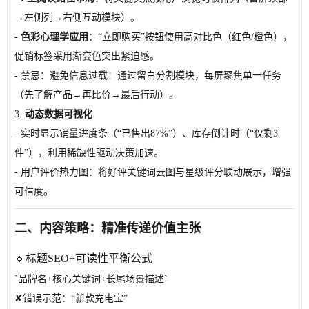
→左侧列→右侧互动模块）。
-
色彩心理学应用
：“立即购买”按钮使用高对比色（红色/橙色），
促销标签采用渐变色突出紧迫感。
-
禁忌
：避免信息过载！通过留白分割模块，每屏聚焦单一任务
（先了解产品→再比价→最后行动）。
3.
动态数据可视化
- 实时显示销量进度条（“已售出87%”）、库存倒计时（“仅剩3
件”），利用稀缺性驱动决策加速。
- 用户评价热力图：将好评关键词云图与星级评分联动展示，增强
可信度。
二、内容策略：精准传递价值主张
🔹标题SEO+可读性平衡公式
`品牌名+核心关键词+长尾场景描述`
✘错误示范：“新款充电宝”