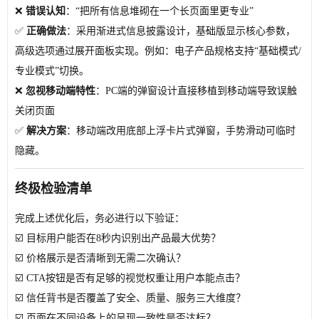
❌
错误认知
：“把所有信息堆砌在一个长页面里更专业”
✅
正确做法
：采用渐进式信息披露设计，基础版显示核心参数，
高级选项通过展开面板实现。例如：电子产品规格支持“基础模式/
专业模式”切换。
❌
忽视移动端特性
：PC端的弹窗设计直接移植到移动端导致误触
关闭页面
✅
解决方案
：移动端改用底部上浮卡片式弹窗，手势滑动可临时
隐藏。
终极检验清单
完成上述优化后，务必进行以下验证：
☑️ 目标用户能否在8秒内识别出产品最大优势？
☑️ 价格展示是否清晰到无需二次确认？
☑️ CTA按钮是否有足够的视觉权重让用户本能点击？
☑️ 信任背书是否覆盖了安全、质量、服务三大维度？
☑️ 页面在不同设备上的呈现一致性是否达标？