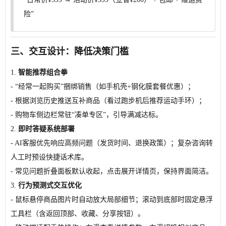
险”
三、交互设计：降低决策门槛
1.
智能推荐组合拳
- “经常一起购买”捆绑销售（如手机壳+钢化膜套餐优惠）；
- 根据浏览历史推送互补商品（看过跑步机后推荐运动手环）；
- 购物车侧边栏常驻“凑单专区”，引导满减达标。
2.
即时答疑系统部署
- AI客服优先响应高频问题（发货时间、退换政策）；复杂咨询转
人工时预设快捷话术库。
- 常见问题折叠面板默认收起，点击展开详情页，保持界面简洁。
3.
行为预测式交互优化
- 鼠标悬停商品图片时自动放大局部细节；滚动到底部时固定悬浮
工具栏（含返回顶部、收藏、分享按钮）。