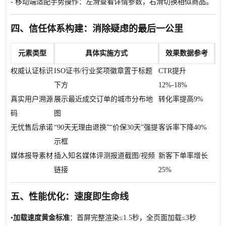
- 移动端适配手势操作：左滑查看详情参数，右滑切换相似商品。
四、信任体系构建：消除疑虑的最后一公里
元素类型
具体实施方式
效果数据参考
权威认证标识
ISO证书/行业奖项徽章置于标题
CTR提升
下方
12%-18%
真实用户溯源
展示最近成交订单的城市分布地
转化率提高9%
码
图
无忧售后承诺
“90天无理由退换”“价保30天”强提
客诉率下降40%
示框
媒体报导素材
插入知名媒体评测报道截图/视频
新客下单率增长
链接
25%
五、性能优化：速度即生命线
•
加载速度黄金标准
：首屏完整渲染≤1.5秒，全页面加载≤3秒