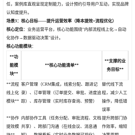
任，案例库直观呈现定制能力，设计预约引导用户互动，实现品牌
认知度提升。
场景3：核心目标——提升运营效率（降本提效+流程优化）
核心定位
：业务运营平台，核心功能围绕“内部流程线上化→自动
化协作→数据驱动决策”设计。
核心功能模块
：
**功
**支撑的业
能模
**核心功能清单**
务目标**
块**
**流程
客户管理（CRM集成，线索分配、跟进记
替代线下流
线上化
录）、订单管理（订单提交、审批、进度追
程，减少人工
模块**
踪）、库存管理（实时库存查询、预警）
操作，降低错
误率
**协作
内部协作工具（任务分配、审批流程、文档
提升跨部门协
提效模
共享）、跨部门沟通（在线会议、消息通
作效率，缩短
块**
知）、数据看板（实时业务数据可视化）
决策周期