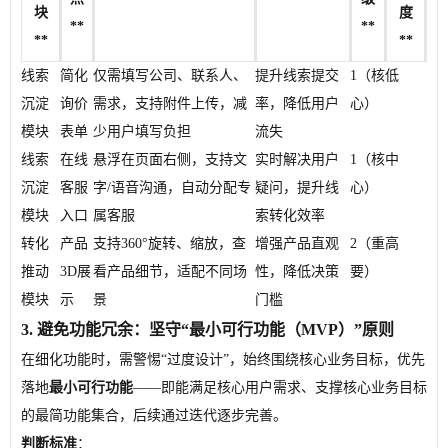
块
度
**
**
**
**
线索
简化
仅需填写公司、联系人、
提升线索提交
1（核
低
沉淀
询价
需求，支持附件上传，减
率，降低用户
心）
模块
表单
少用户填写负担
流失
线索
在线
悬浮在页面右侧，支持文
实时解决用户
1（核
中
沉淀
客服
字/语音沟通，自动分配专
疑问，提升线
心）
模块
入口
属客服
索转化效率
转化
产品
支持360°旋转、缩放，查
增强产品直观
2（重
高
推动
3D展
看产品细节，适配不同场
性，降低决策
要）
模块
示
景
门槛
3. 避免功能冗余：坚守“最小可行功能（MVP）”原则
在细化功能时，需警惕“过度设计”，始终围绕核心业务目标，优先
落地
最小可行功能
——即能满足核心用户需求、支撑核心业务目标
的最简功能集合，后续通过迭代逐步完善。
判断标准
：