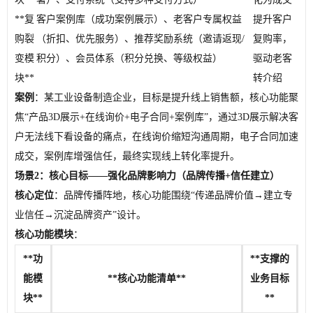
**复
客户案例库（成功案例展示）、老客户专属权益
提升客户
购裂
（折扣、优先服务）、推荐奖励系统（邀请返现/
复购率，
变模
积分）、会员体系（积分兑换、等级权益）
驱动老客
块**
转介绍
案例
：某工业设备制造企业，目标是提升线上销售额，核心功能聚
焦“产品3D展示+在线询价+电子合同+案例库”，通过3D展示解决客
户无法线下看设备的痛点，在线询价缩短沟通周期，电子合同加速
成交，案例库增强信任，最终实现线上转化率提升。
场景2：核心目标——强化品牌影响力（品牌传播+信任建立）
核心定位
：品牌传播阵地，核心功能围绕“传递品牌价值→建立专
业信任→沉淀品牌资产”设计。
核心功能模块
：
**功
**支撑的
能模
**核心功能清单**
业务目标
块**
**