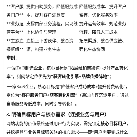
**客户服
提供自助服务，降低服务成
降低服务成本、提升客户
务门户**
本，提升客户满意度
留存、优化服务效率
**业务运
支撑内部业务流程，实现线
提升运营效率、规范业务
营平台**
上化协作与管理
流程、降低人工成本
**生态连
连接上下游伙伴、整合资
拓展渠道、整合供应链、
接枢纽**
源，构建业务生态
强化生态协同
举例
：
•
一家To B制造企业，核心目标是“拓展经销商渠道+提升产品转化
率”，则网站定位优先为
“获客转化引擎+品牌传播阵地”
；
•
一家SaaS企业，核心目标是“降低客户成功成本+提升付费转化”，
定位为
“客户服务门户+获客转化引擎”
（通过内容沉淀用户，通过
自助服务降低成本，同时引导转化）。
3. 明确目标用户与核心需求（连接业务与用户）
网站功能的价值最终通过用户行为实现，需先锁定
核心目标用户
，
并挖掘其与业务目标强关联的核心需求——即“用户需要完成什么