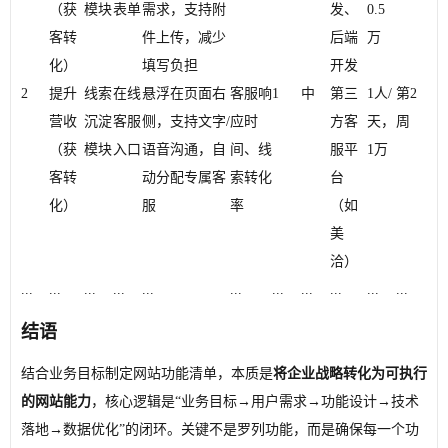
（获
模块
表单
需求，支持附
发、
0.5
客转
件上传，减少
后端
万
化）
填写负担
开发
2
提升
线索
在线
悬浮在页面右
客服响
1
中
第三
1人/
第2
营收
沉淀
客服
侧，支持文字/
应时
方客
天，
周
（获
模块
入口
语音沟通，自
间、线
服平
1万
客转
动分配专属客
索转化
台
化）
服
率
（如
美
洽）
...
...
...
...
...
...
...
...
...
...
...
结语
结合业务目标制定网站功能清单，本质是
将企业战略转化为可执行
的网站能力
，核心逻辑是“业务目标→用户需求→功能设计→技术
落地→数据优化”的闭环。关键不是罗列功能，而是确保每一个功