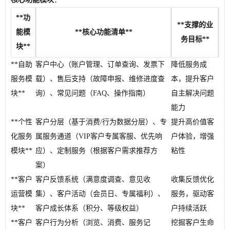
**功
**支撑的业
能模
**核心功能清单**
务目标**
块**
**自助
客户中心（账户管理、订单查询、发票下
降低服务成
服务模
载）、售后支持（故障申报、维修进度查
本，提升客户
块**
询）、常见问题（FAQ、操作指南）
自主解决问题
能力
**个性
客户分层（基于消费/行为数据分层）、专
提升高价值客
化服务
属服务通道（VIP客户专属客服、优先响
户体验，增强
模块**
应）、定制服务（根据客户需求推荐方
粘性
案）
**客户
客户反馈系统（满意度调查、意见收
收集反馈优化
运营模
集）、客户活动（会员日、专属福利）、
服务，驱动客
块**
客户成长体系（积分、等级权益）
户持续活跃
**客户
客户行为分析（浏览、消费、服务记
挖掘客户生命