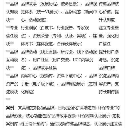
**品牌
品牌故事（发展历程、使命愿景）、品牌视
传递品牌核
认知模
觉体系（统一VI展示）、品牌动态（新闻中
心价值，提
块**
心、活动报道）
升认知度
**专业
行业洞察（白皮书、行业报告、专家观
建立专业壁
信任模
点）、资质荣誉（专利、认证、奖项）、媒
垒，强化用
块**
体背书（媒体报道、合作伙伴展示）
户信任
**品牌
品牌活动（线上直播、研讨会、线下活动报
提升用户参
互动模
名）、用户社区（用户交流、UGC内容沉
与感，沉淀
块**
淀）、品牌故事征集
品牌口碑
**品牌
内容中心（视频库、资料下载中心）、品牌
沉淀品牌内
资产沉
手册（电子版下载）、品牌周边展示（定制
容资产，支
淀模块
化周边）
持长期传播
**
案例
：某高端定制家居品牌，目标是强化“高端定制+环保专业”的
品牌形象，核心功能包括“品牌故事视频+环保材料认证展示+定制
案例库+线上设计预约”，通过视频传递品牌理念，认证展示建立信