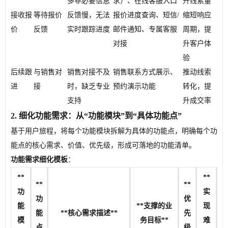
多非必要信息
求）、在线客服入口
升线索量
接收报
等待报价
反馈慢，无法
报价进度查询、短信/
缩短响应
价
反馈
实时跟踪进度
邮件通知、专属客服
周期，提
对接
升客户体
验
后续跟
与销售对
销售对接不及
销售联系方式展示、
推动线索
进
接
时，缺乏专业
预约演示功能
转化，提
支持
升成交率
2. 细化功能需求：从“功能模块”到“具体功能点”
基于用户旅程，将每个功能模块拆解为具体的功能点，明确每个功
能点的核心需求、价值、优先级，形成可落地的功能清单。
功能需求细化模板
：
**
**
**
**
功
实
功
优
能
**支撑的业
现
能
**核心需求描述**
先
模
务目标**
难
点
级