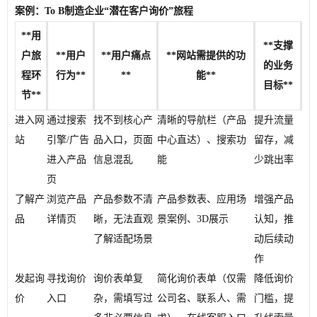
案例：To B制造企业“潜在客户询价”旅程
**用
**支撑
户旅
**用户
**用户痛点
**网站需提供的功
的业务
程环
行为**
**
能**
目标**
节**
进入网
通过搜索
找不到核心产
清晰的导航栏（产品
提升流量
站
引擎/广告
品入口，页面
中心直达）、搜索功
留存，减
进入产品
信息混乱
能
少跳出率
页
了解产
浏览产品
产品参数不清
产品参数表、应用场
增强产品
品
详情页
晰，无法直观
景案例、3D展示
认知，推
了解适配场景
动后续动
作
发起询
寻找询价
询价表单复
简化询价表单（仅需
降低询价
价
入口
杂，需填写过
公司名、联系人、需
门槛，提