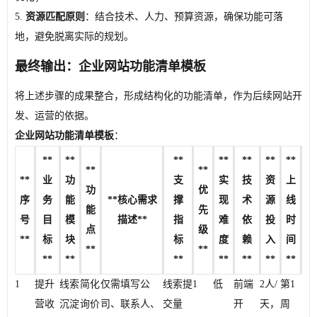
5.
资源匹配原则
：结合技术、人力、预算资源，确保功能可落
地，避免脱离实际的规划。
最终输出：企业网站功能清单模板
将上述步骤的成果整合，形成结构化的功能清单，作为后续网站开
发、运营的依据。
企业网站功能清单模板
：
**
**
**
**
**
**
**
**
**
**
业
功
支
实
技
资
上
功
优
序
务
能
**核心需求
撑
现
术
源
线
能
先
号
目
模
描述**
指
难
依
投
时
点
级
**
标
块
标
度
赖
入
间
**
**
**
**
**
**
**
**
**
1
提升
线索
简化
仅需填写公
线索提
1
低
前端
2人/
第1
营收
沉淀
询价
司、联系人、
交量
开
天，
周