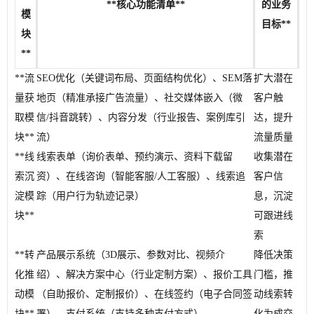
**核心功能清单**
的业务
模
目标**
块
**
**流
SEO优化（关键词布局、页面结构优化）、SEM落
扩大潜在
量获
地页（精准承接广告流量）、社交媒体嵌入（微
客户触
取模
信/抖音跳转）、内容分发（行业报告、案例库引
达，提升
块**
流）
流量质量
**线
线索表单（询价表单、预约演示、资料下载留
收集潜在
索沉
资）、在线咨询（智能客服/人工客服）、线索追
客户信
淀模
踪（用户行为轨迹记录）
息，沉淀
块**
可跟进线
索
**转
产品展示系统（3D展示、参数对比、视频介
降低决策
化推
绍）、解决方案中心（行业定制方案）、报价工具
门槛，推
动模
（自助报价、定制报价）、在线签约（电子合同签
动线索转
块**
署）、支付系统（支持多种支付方式）
化为成交