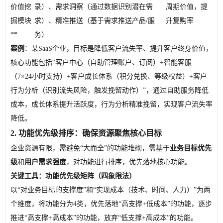
价值挖
录）、需求洞察（通过数据识别潜在需
周期价值，提
掘模块
求）、精准推送（基于需求推送产品/服
升复购率
**
务）
案例
：某SaaS企业，目标是降低客户流失率、提升客户终身价值，
核心功能包括“客户中心（自助管理账户、订阅）+智能客服
（7×24小时支持）+客户成长体系（积分兑换、等级权益）+客户
行为分析（识别流失风险，触发挽留动作）”，通过自助服务降低
成本，成长体系提升活跃度，行为分析精准挽留，实现客户流失率
降低。
2. 功能优先级排序：确保资源聚焦核心目标
企业资源有限，需避免“大而全”的功能堆砌，需基于
业务目标优先
级
和
用户需求强度
，对功能进行排序，优先落地核心功能。
关键工具：功能优先级矩阵（四象限法）
以“对业务目标的支撑度”和“实现成本（技术、时间、人力）”为两
个维度，将功能分为4类，优先落地“高支撑+低成本”的功能，逐步
推进“高支撑+高成本”的功能，放弃“低支撑+高成本”的功能。