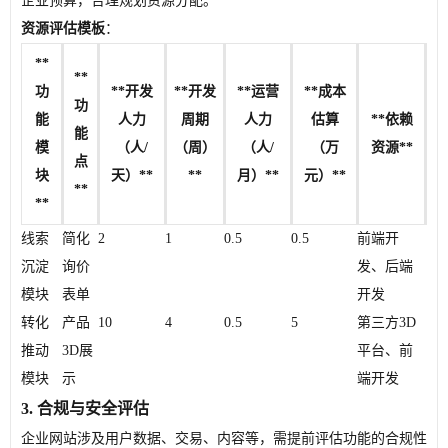
企业预算，合理规划资源分配。
资源评估模板
：
**
**
功
**开发
**开发
**运营
**成本
功
能
人力
周期
人力
估算
**依赖
能
模
（人/
（周）
（人/
（万
资源**
点
块
天）**
**
月）**
元）**
**
**
线索
简化
2
1
0.5
0.5
前端开
沉淀
询价
发、后端
模块
表单
开发
转化
产品
10
4
0.5
5
第三方3D
推动
3D展
平台、前
模块
示
端开发
3. 合规与安全评估
企业网站涉及用户数据、交易、内容等，需提前评估功能的合规性