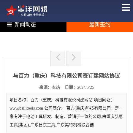
新闻动态
最新签约
与百力（重庆）科技有限公司签订建网站协议
来源：
本站
日期：
2024/5/25
项目名称：百力（重庆）科技有限公司建网站 项目网址：
www.bailitools.com 公司简介： 百力(重庆)科技有限公司，是一
家专注于电动工具研发、制造、营销于一体的公司,由重庆弘愿
工具(集团),广东日东工具,广东美特机械联合创