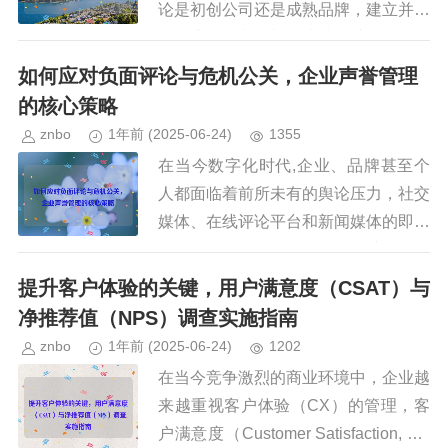
论是初创公司还是成熟品牌，建立并维
持用户信任都是长期成功的关键，信任
并非一蹴而就，而是需要通过持续的努
如何应对负面评论与危机公关，企业声誉管理
力、透明的沟通和可靠的服务逐步...
的核心策略
znbo
1年前
(2025-06-24)
1355
在当今数字化时代,企业、品牌甚至个
人都面临着前所未有的舆论压力，社交
媒体、在线评论平台和新闻媒体的即时
传播特性，使得负面评论和公关危机能
够迅速发酵，甚至对企业的声誉和经营
提升客户体验的关键，用户满意度（CSAT）与
造成深远影响，如何有效应对负面...
净推荐值（NPS）调查实施指南
znbo
1年前
(2025-06-24)
1202
在当今竞争激烈的商业环境中，企业越
来越重视客户体验（CX）的管理，客
户满意度（Customer Satisfaction, CS