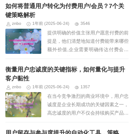
量一个客户在其整个生命周期内为企业
如何将普通用户转化为付费用户/会员？7个关
带来的总收...
键策略解析
znbo
1年前
(2025-06-24)
3546
提供明确的价值主张用户愿意付费的前
提是，他们清楚地知道付费能带来哪些
额外价值,企业需要明确传达付费会员
的核心优势，或功能：如高级课程、独
家报告、无广告体验等，更高的便利
衡量用户忠诚度的关键指标，如何量化与提升
性：如优先客服、快速配送、无限下...
客户黏性
znbo
1年前
(2025-06-24)
1357
在当今竞争激烈的商业环境中，用户忠
诚度是企业长期成功的关键因素之一，
高忠诚度的用户不仅会持续购买产品或
服务，还可能成为品牌的积极推广者，
为企业带来更多潜在客户，如何准确衡
用户留存与参与度提升的自动化工具，策略、