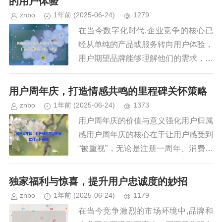
的用户体验
znbo
1年前
(2025-06-24)
1279
在当今数字化时代,企业竞争的核心已
经从单纯的产品或服务转向用户体验，
用户期望品牌能够理解他们的需求，提
供个性化的关怀和服务，而数据，正是
实现这一目标的关键工具，通过有效收
用户周年庆，打造情感共鸣的里程碑关怀策略
集、分析和应用用户数据，企业可...
znbo
1年前
(2025-06-24)
1373
用户周年庆的价值与意义强化用户归属
感用户周年庆的核心在于让用户感受到
“被重视”，无论是注册一周年、消费满
一定金额，还是使用产品达到某个里程
碑，企业通过周年庆活动向用户传递
独家福利与惊喜，提升用户忠诚度的妙招
“我们记得你”的信号,从而增强...
znbo
1年前
(2025-06-24)
1179
在当今竞争激烈的市场环境中,品牌和