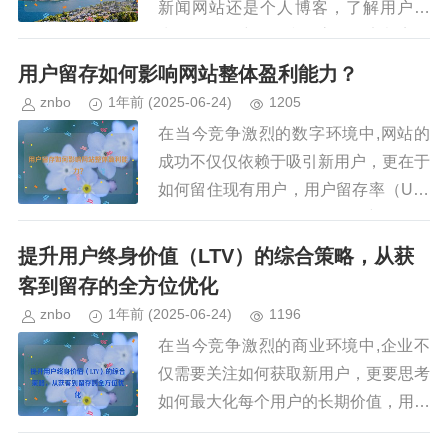
新闻网站还是个人博客，了解用户行
为、优化用户体验和提高转化率都离不
开数据分析，网站数据分析帮助运营
用户留存如何影响网站整体盈利能力？
者、营销人员和产品经理做出更明智
znbo
1年前
(2025-06-24)
1205
的...
在当今竞争激烈的数字环境中,网站的
成功不仅仅依赖于吸引新用户，更在于
如何留住现有用户，用户留存率（Use
r Retention Rate）是衡量用户在一段
时间内持续使用网站或服务的重要指
提升用户终身价值（LTV）的综合策略，从获
标，它直接影响...
客到留存的全方位优化
znbo
1年前
(2025-06-24)
1196
在当今竞争激烈的商业环境中,企业不
仅需要关注如何获取新用户，更要思考
如何最大化每个用户的长期价值，用户
终身价值（Lifetime Value, LTV）是衡