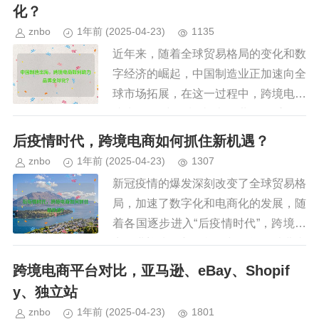
键问题，本文将从政策层面深...
化？
znbo
1年前
(2025-04-23)
1135
近年来，随着全球贸易格局的变化和数
字经济的崛起，中国制造业正加速向全
球市场拓展，在这一过程中，跨境电商
成为推动"中国制造"走向世界的重要引
擎，从服装、电子产品到家居用品，越
后疫情时代，跨境电商如何抓住新机遇？
来越多的中国品牌通过跨境电商...
znbo
1年前
(2025-04-23)
1307
新冠疫情的爆发深刻改变了全球贸易格
局，加速了数字化和电商化的发展，随
着各国逐步进入“后疫情时代”，跨境电
商行业迎来了新的机遇与挑战，消费者
习惯的改变、供应链的重构、数字技术
跨境电商平台对比，亚马逊、eBay、Shopif
的进步以及政策环境的调整，都...
y、独立站
znbo
1年前
(2025-04-23)
1801