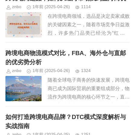
和国内政策优化，我国跨境电商出...
znbo
1年前
(2025-04-26)
1114
在跨境电商领域，选品是决定卖家成败
的关键因素之一，随着市场竞争日益激
烈，许多热门品类已经沦为“红海市
场”，价格战、同质化竞争严重，利润
空间被不断压缩，在这样的环境下，如
跨境电商物流模式对比，FBA、海外仓与直邮
何从红海市场中挖掘出蓝海商机,成...
的优劣势分析
znbo
1年前
(2025-04-26)
1324
随着全球电子商务的快速发展，跨境电
商已成为国际贸易的重要组成部分，物
流作为跨境电商的核心环节之一，直接
影响着消费者的购物体验和卖家的运营
效率，主流的跨境电商物流模式包括F
如何打造跨境电商品牌？DTC模式深度解析与
BA（Fulfillment...
实战指南
znbo
1年前
(2025-04-25)
1251