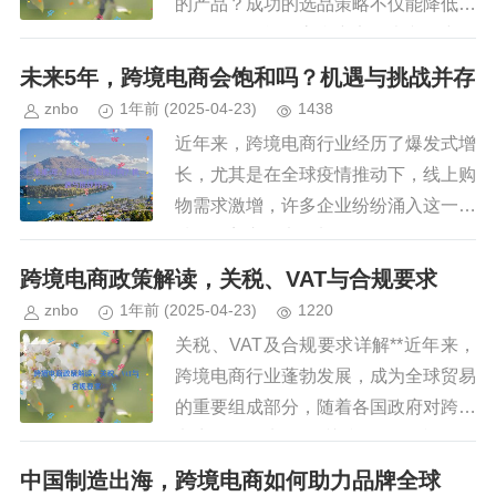
的产品？成功的选品策略不仅能降低库
存风险，还能提高利润率，本文将详细
介绍几种高效的跨境电商选品方法，帮
未来5年，跨境电商会饱和吗？机遇与挑战并存
助卖家挖掘蓝海市场,实现高回报...
znbo
1年前
(2025-04-23)
1438
近年来，跨境电商行业经历了爆发式增
长，尤其是在全球疫情推动下，线上购
物需求激增，许多企业纷纷涌入这一领
域，随着市场竞争加剧，许多人开始担
忧：未来5年，跨境电商会不会达到饱
跨境电商政策解读，关税、VAT与合规要求
和状态？本文将从市场现状、增长...
znbo
1年前
(2025-04-23)
1220
关税、VAT及合规要求详解**近年来，
跨境电商行业蓬勃发展，成为全球贸易
的重要组成部分，随着各国政府对跨境
电商监管的加强，关税、增值税（VA
T）及合规要求成为企业必须面对的关
中国制造出海，跨境电商如何助力品牌全球