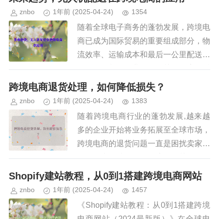
受欢迎的关键词研究工具包括Ah...
znbo
1年前
(2025-04-24)
1354
随着全球电子商务的蓬勃发展，跨境电
商已成为国际贸易的重要组成部分，物
流效率、运输成本和最后一公里配送问
题仍然是制约行业发展的关键因素，近
年来，无人机技术的进步为物流行业带
跨境电商退货处理，如何降低损失？
来了革命性的变革，特别是在跨境...
znbo
1年前
(2025-04-24)
1383
随着跨境电商行业的蓬勃发展,越来越
多的企业开始将业务拓展至全球市场，
跨境电商的退货问题一直是困扰卖家的
难题，由于涉及跨国物流、海关政策、
消费者习惯等多方面因素，退货处理成
Shopify建站教程，从0到1搭建跨境电商网站
本高昂，直接影响企业的利润和客...
znbo
1年前
(2025-04-24)
1457
《Shopify建站教程：从0到1搭建跨境
电商网站（2024最新版）》在全球电