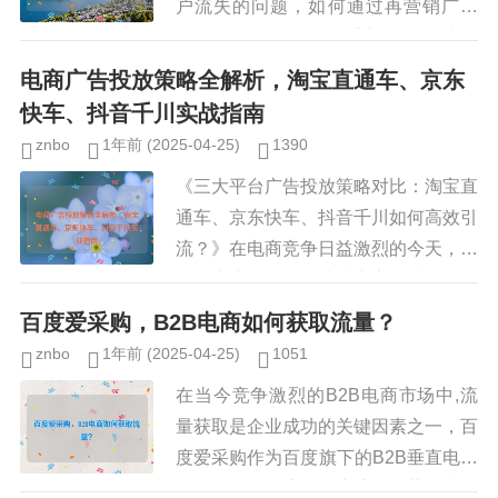
户流失的问题，如何通过再营销广告
（Retargeting Ads）重新吸引那些曾
经访问过网站或购买过产品但最终流失
电商广告投放策略全解析，淘宝直通车、京东
的客户，成为提升转...
快车、抖音千川实战指南
znbo
1年前
(2025-04-25)
1390
《三大平台广告投放策略对比：淘宝直
通车、京东快车、抖音千川如何高效引
流？》在电商竞争日益激烈的今天，精
准的广告投放策略成为商家提升销量的
关键，淘宝直通车、京东快车和抖音千
百度爱采购，B2B电商如何获取流量？
川作为主流电商平台的广告投放工...
znbo
1年前
(2025-04-25)
1051
在当今竞争激烈的B2B电商市场中,流
量获取是企业成功的关键因素之一，百
度爱采购作为百度旗下的B2B垂直电商
平台，凭借百度的搜索流量优势，为企