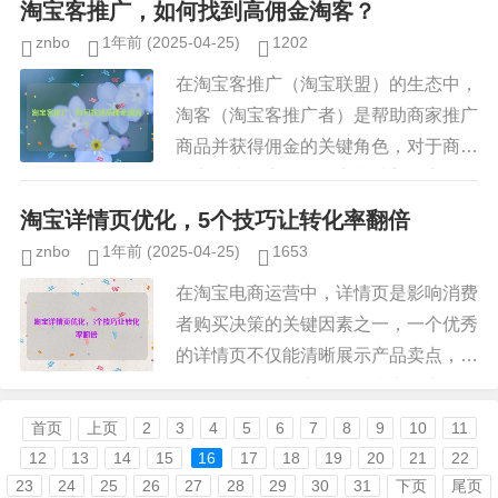
淘宝客推广，如何找到高佣金淘客？
铺的曝光度和品牌影...
znbo
1年前
(2025-04-25)
1202
在淘宝客推广（淘宝联盟）的生态中，
淘客（淘宝客推广者）是帮助商家推广
商品并获得佣金的关键角色，对于商家
而言，找到高佣金淘客意味着更高的转
化率和更稳定的销量；而对于淘客来
淘宝详情页优化，5个技巧让转化率翻倍
说，选择高佣金的商品也能带来更高...
znbo
1年前
(2025-04-25)
1653
在淘宝电商运营中，详情页是影响消费
者购买决策的关键因素之一，一个优秀
的详情页不仅能清晰展示产品卖点，还
能有效提升转化率，许多卖家在详情页
设计上存在误区，导致流量虽高但转化
首页
上页
2
3
4
5
6
7
8
9
10
11
率低，本文将分享5个核心优化技...
12
13
14
15
16
17
18
19
20
21
22
23
24
25
26
27
28
29
30
31
下页
尾页