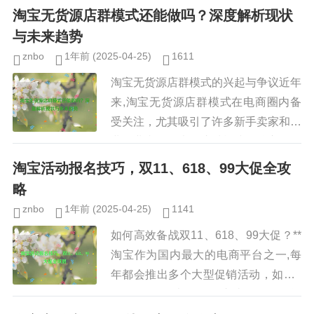
市场需求大选择大众化、高频消费的商
淘宝无货源店群模式还能做吗？深度解析现状
品，如日用品、食品、母婴用品等，...
与未来趋势
znbo
1年前
(2025-04-25)
1611
淘宝无货源店群模式的兴起与争议近年
来,淘宝无货源店群模式在电商圈内备
受关注，尤其吸引了许多新手卖家和副
业创业者的目光，这种模式的核心在于
无需囤货、无需自己发货，而是通过采
淘宝活动报名技巧，双11、618、99大促全攻
集其他店铺或平台的商品信息，加...
略
znbo
1年前
(2025-04-25)
1141
如何高效备战双11、618、99大促？**
淘宝作为国内最大的电商平台之一,每
年都会推出多个大型促销活动，如双1
1、618、99大促等，这些活动不仅能
带来巨大的流量和销售额，还能提升店