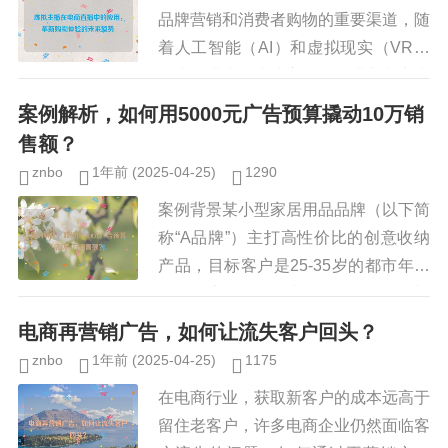
品牌营销和消费者购物的重要渠道，随
着人工智能（AI）和虚拟现实（VR）
技术的进步，虚拟主播逐渐进入电商直
播领域，为行业带来新的变革，虚拟主
案例解析，如何用5000元广告预算撬动10万销
播不仅能够24小时不间断直播...
售额？
znbo
1年前
(2025-04-25)
1290
案例背景某小型家居用品品牌（以下简
称“A品牌”）主打高性价比的创意收纳
产品，目标客户是25-35岁的都市年轻
女性，该品牌刚起步，预算有限，希望
通过精准投放广告快速提升销量，初始
电商再营销广告，如何让流失客户回头？
广告预算仅5000元，但...
znbo
1年前
(2025-04-25)
1175
在电商行业，获取新客户的成本远高于
留住老客户，许多电商企业仍然面临客