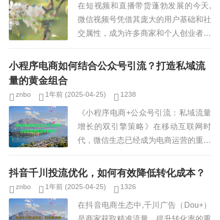
在短视频和直播带货蓬勃发展的今天,
微信视频号凭借其庞大的用户基础和社
交属性，成为许多商家和个人创业者的
新战场，如何从零开始，在视频号带货
中实现月销10万的目标？这需要系统
小程序电商如何结合公众号引流？打造私域流
化的运营策略、精准的选品技巧以...
量的黄金组合
znbo
1年前
(2025-04-25)
1238
《小程序电商+公众号引流：私域流量
增长的双引擎策略》在移动互联网时
代，微信生态已经成为电商运营的重要
战场，小程序电商因其轻量化、便捷化
的特点，成为商家布局线上零售的重要
抖音千川投流优化，如何有效降低转化成本？
工具，如何让更多用户发现并使用小...
znbo
1年前
(2025-04-25)
1326
在抖音电商生态中,千川广告（Dou+）
是商家获取精准流量、提升转化率的重