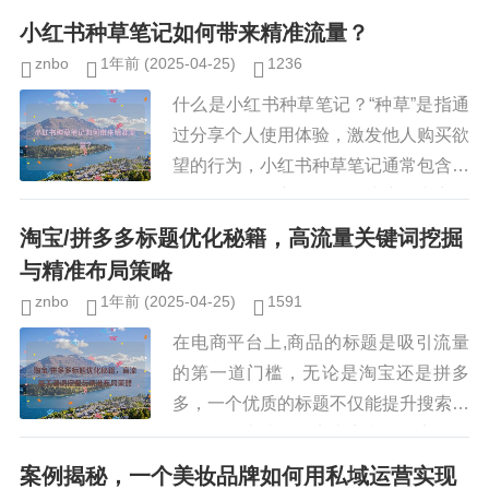
业提供了一个高效的获客渠道，如何在
小红书种草笔记如何带来精准流量？
这个平台上有效获取流量，仍...
znbo
1年前
(2025-04-25)
1236
什么是小红书种草笔记？“种草”是指通
过分享个人使用体验，激发他人购买欲
望的行为，小红书种草笔记通常包含产
品评测、使用心得、购买建议等内容，
以图文或视频形式呈现，优质的种草笔
淘宝/拼多多标题优化秘籍，高流量关键词挖掘
记不仅能吸引用户关注，还能直...
与精准布局策略
znbo
1年前
(2025-04-25)
1591
在电商平台上,商品的标题是吸引流量
的第一道门槛，无论是淘宝还是拼多
多，一个优质的标题不仅能提升搜索排
名，还能直接影响点击率和转化率，许
多卖家在标题优化上存在误区：要么堆
案例揭秘，一个美妆品牌如何用私域运营实现