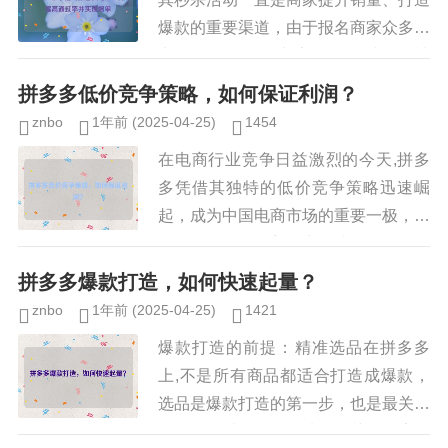
爆款的重要渠道，由于报名商家众多，
竞争激烈，许多商家在报名时屡屡被
拒，本文将详细介绍拼多多秒杀活动的
拼多多低价竞争策略，如何保证利润？
报名技巧，帮助商家提高通过率，并...
znbo
1年前
(2025-04-25)
1454
在电商行业竞争日益激烈的今天,拼多
多凭借其独特的低价竞争策略迅速崛
起，成为中国电商市场的重要一极，低
价策略往往伴随着利润压缩的挑战，拼
多多是如何在保持低价的同时实现盈利
拼多多爆款打造，如何快速起量？
的？本文将从拼多多的商业模式、供...
znbo
1年前
(2025-04-25)
1421
爆款打造的前提：精准选品在拼多多
上,不是所有商品都适合打造成爆款，
选品是爆款打造的第一步，也是最关键
的一环，以下是几个选品的关键因素：