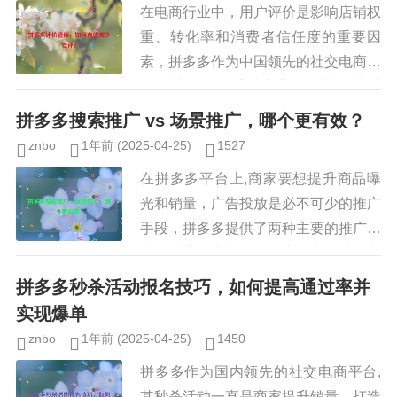
在电商行业中，用户评价是影响店铺权
重、转化率和消费者信任度的重要因
素，拼多多作为中国领先的社交电商平
台，其评价体系对商家的运营至关重
要，差评不仅会降低商品的排名，还可
拼多多搜索推广 vs 场景推广，哪个更有效？
能直接影响潜在买家的购买决策，如
znbo
1年前
(2025-04-25)
1527
何...
在拼多多平台上,商家要想提升商品曝
光和销量，广告投放是必不可少的推广
手段，拼多多提供了两种主要的推广方
式：搜索推广和场景推广，这两种推广
模式各有特点，适用于不同的营销目标
拼多多秒杀活动报名技巧，如何提高通过率并
和商品类型，拼多多搜索推广和场...
实现爆单
znbo
1年前
(2025-04-25)
1450
拼多多作为国内领先的社交电商平台,
其秒杀活动一直是商家提升销量、打造