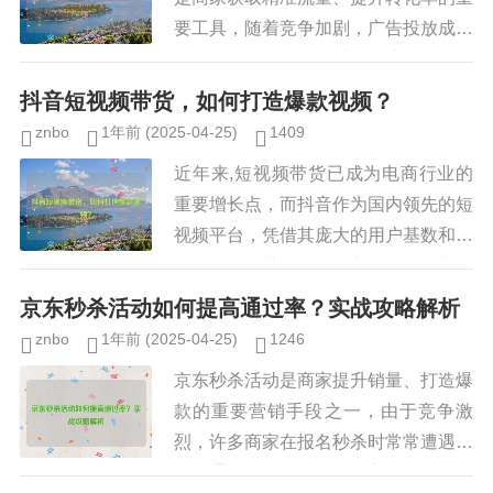
要工具，随着竞争加剧，广告投放成本
不断攀升，如何优化千川投流策略以降
低转化成本（CPA, Cost Per Action）
抖音短视频带货，如何打造爆款视频？
成为商...
znbo
1年前
(2025-04-25)
1409
近年来,短视频带货已成为电商行业的
重要增长点，而抖音作为国内领先的短
视频平台，凭借其庞大的用户基数和精
准的算法推荐，成为商家和创作者变现
的重要渠道，如何在激烈的竞争中脱颖
京东秒杀活动如何提高通过率？实战攻略解析
而出，打造爆款带货视频，是许多...
znbo
1年前
(2025-04-25)
1246
京东秒杀活动是商家提升销量、打造爆
款的重要营销手段之一，由于竞争激
烈，许多商家在报名秒杀时常常遭遇审
核不通过的情况，如何提高京东秒杀活