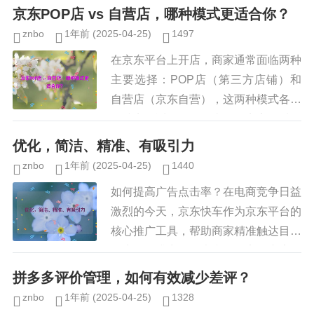
动的通过率？本文将从报名条件、商品
京东POP店 vs 自营店，哪种模式更适合你？
优化、价格策略、店铺运营等多个维...
znbo
1年前
(2025-04-25)
1497
在京东平台上开店，商家通常面临两种
主要选择：POP店（第三方店铺）和
自营店（京东自营），这两种模式各有
优缺点，适用于不同类型的商家，对于
想要入驻京东的商家来说，哪种模式更
优化，简洁、精准、有吸引力
适合自己？本文将从运营模式、入...
znbo
1年前
(2025-04-25)
1440
如何提高广告点击率？在电商竞争日益
激烈的今天，京东快车作为京东平台的
核心推广工具，帮助商家精准触达目标
用户，提升商品曝光和转化率，广告投
放的效果很大程度上取决于点击率（C
拼多多评价管理，如何有效减少差评？
TR, Click-Throu...
znbo
1年前
(2025-04-25)
1328