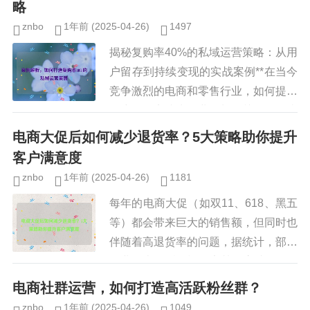
略
znbo
1年前
(2025-04-26)
1497
揭秘复购率40%的私域运营策略：从用
户留存到持续变现的实战案例**在当今
竞争激烈的电商和零售行业，如何提升
用户复购率成为企业增长的关键，传统
营销方式如广告投放、促销活动虽然能
电商大促后如何减少退货率？5大策略助你提升
带来短期流量，但难以形成长...
客户满意度
znbo
1年前
(2025-04-26)
1181
每年的电商大促（如双11、618、黑五
等）都会带来巨大的销售额，但同时也
伴随着高退货率的问题，据统计，部分
行业在大促后的退货率甚至高达30%-5
0%，这不仅增加了商家的运营成本，
电商社群运营，如何打造高活跃粉丝群？
还影响了品牌口碑，如何...
znbo
1年前
(2025-04-26)
1049