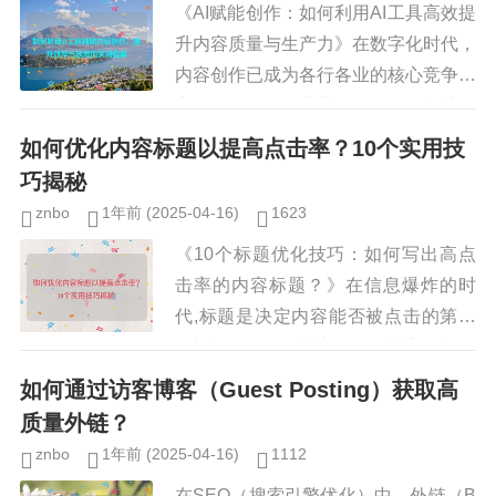
《AI赋能创作：如何利用AI工具高效提
升内容质量与生产力》在数字化时代，
内容创作已成为各行各业的核心竞争力
之一，无论是企业营销、自媒体运营，
还是学术写作，高质量的内容都能有效
如何优化内容标题以提高点击率？10个实用技
吸引受众、提升品牌影响力，...
巧揭秘
znbo
1年前
(2025-04-16)
1623
《10个标题优化技巧：如何写出高点
击率的内容标题？》在信息爆炸的时
代,标题是决定内容能否被点击的第一
道门槛，无论是社交媒体、博客、新闻
网站，还是视频平台，一个吸引人的标
如何通过访客博客（Guest Posting）获取高
题往往能大幅提升内容的曝光率和点...
质量外链？
znbo
1年前
(2025-04-16)
1112
在SEO（搜索引擎优化）中，外链（B