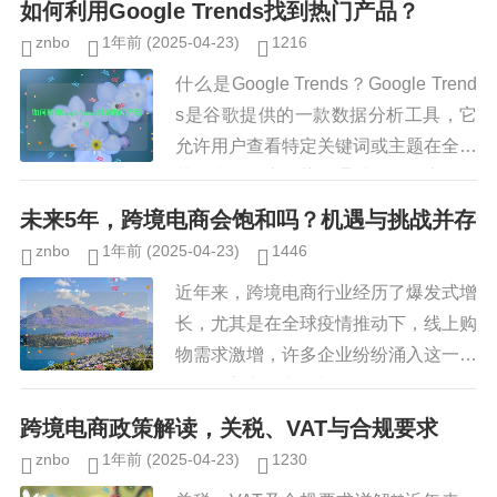
如何利用Google Trends找到热门产品？
助卖家挖掘蓝海市场,实现高回报...
znbo
1年前
(2025-04-23)
1216
什么是Google Trends？Google Trend
s是谷歌提供的一款数据分析工具，它
允许用户查看特定关键词或主题在全球
范围内的搜索趋势，通过分析搜索量、
地区分布、相关查询等数据，用户可以
未来5年，跨境电商会饱和吗？机遇与挑战并存
了解哪...
znbo
1年前
(2025-04-23)
1446
近年来，跨境电商行业经历了爆发式增
长，尤其是在全球疫情推动下，线上购
物需求激增，许多企业纷纷涌入这一领
域，随着市场竞争加剧，许多人开始担
忧：未来5年，跨境电商会不会达到饱
跨境电商政策解读，关税、VAT与合规要求
和状态？本文将从市场现状、增长...
znbo
1年前
(2025-04-23)
1230