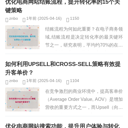
优化电商网站结账流程，提升转化率的15个关
名，本文将介绍2025年最值...
键策略
znbo
1年前
(2025-04-16)
1150
结账流程为何如此重要？在电子商务领
域,结账流程是决定转化率的最关键环
节之一，研究表明，平均约70%的在线
购物车被放弃，而其中很大一部分原因
可以追溯到结账流程中的问题，优化结
如何利用UPSELL和CROSS-SELL策略有效提
账体验不仅能显著提高转化率，...
升客单价？
znbo
1年前
(2025-04-16)
1104
在竞争激烈的商业环境中，提高客单价
（Average Order Value, AOV）是增加
营收的重要方式之一，而Upsell（向上
销售）和Cross-sell（交叉销售）是两
种被广泛验证的有效策略，...
优化电商网站搜索功能，提升用户体验与转化