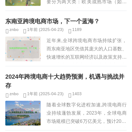
要分为两大类：欧美成熟市场（如美
国、欧洲）和新兴市场（如中国、印
度、巴西等），两者在风险、回报、流
东南亚跨境电商市场，下一个蓝海？
动性、监管等方面存在显著差异，对
znbo
1年前
(2025-04-23)
1189
于...
近年来,全球跨境电商市场持续扩张，
而东南亚地区凭借其庞大的人口基数、
快速增长的互联网经济以及政策支持，
逐渐成为全球电商巨头和中小卖家争相
布局的新兴市场，数据显示，东南亚电
2024年跨境电商十大趋势预测，机遇与挑战并
商市场规模预计将在2025年突...
存
znbo
1年前
(2025-04-23)
1403
随着全球数字化进程加速,跨境电商行
业持续蓬勃发展，2023年，全球电商
市场规模已突破6万亿美元，预计2024
年将进一步增长，市场竞争加剧、消费