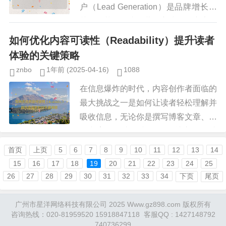
户（Lead Generation）是品牌增长的
关键环节，传统的营销方式，如广告投
放、社交媒体推广等，虽然有效，但竞
如何优化内容可读性（Readability）提升读者
争...
体验的关键策略
znbo
1年前
(2025-04-16)
1088
在信息爆炸的时代，内容创作者面临的
最大挑战之一是如何让读者轻松理解并
吸收信息，无论你是撰写博客文章、营
销文案、学术论文，还是社交媒体帖
子，可读性（Readability） 都直接影
首页
上页
5
6
7
8
9
10
11
12
13
14
响内容的传播效果和用...
15
16
17
18
19
20
21
22
23
24
25
26
27
28
29
30
31
32
33
34
下页
尾页
广州市星洋网络科技有限公司 2025
Www.gz898.com
版权所有
咨询热线：020-81959520 15918847118 客服QQ : 1427148792
740736299