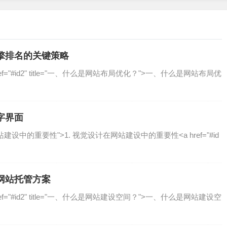
美也难以带来流量，专业团队在网站开发过程中会融入SEO最
配等，确保网站在搜索引擎中占据有利位置。
擎排名的关键策略
a href="#id2" title="一、什么是网站布局优化？"˃一、什么是网站布局优
面临数据泄露、黑客攻击等风险，专业团队会采用最新的安全技
确保网站稳定运行，保护用户数据安全。
字界面
设计在网站建设中的重要性"˃1. 视觉设计在网站建设中的重要性˂a href="#id
供开发服务，还能提供后续的技术支持、功能升级和安全更新，
网站托管方案
a href="#id2" title="一、什么是网站建设空间？"˃一、什么是网站建设空