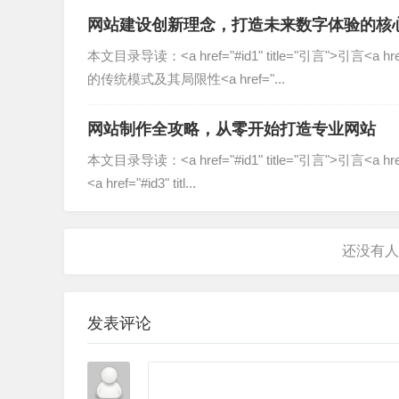
设计与创意能力
网站建设创新理念，打造未来数字体验的核
能够根据企业品牌调性设计独特的视觉风格
本文目录导读：˂a href="#id1" title="引言"˃引言˂
精通UI/UX设计，确保网站美观且易用
的传统模式及其局限性˂a href="...
熟悉最新的设计趋势,如极简主义、微交互等
网站制作全攻略，从零开始打造专业网站
前端与后端开发能力
本文目录导读：˂a href="#id1" title="引言"˃引言˂
˂a href="#id3" titl...
熟练掌握HTML5、CSS3、JavaScript等前端技术
精通PHP、Python、Node.js等后端开发语言
能够构建高性能、可扩展的网站架构
SEO与数字营销知识
发表评论
了解搜索引擎算法,优化网站结构和内容
能够整合社交媒体、内容营销等策略
提供数据分析工具（如Google Analytics）的配置