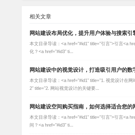
网站如果无法被搜索引擎有效收录,即使设计再精
佳实践，包括代码优化、关键词布局、移动端适
相关文章
确保安全性与稳定性
网站建设布局优化，提升用户体验与搜索引
本文目录导读：˂a href="#id1" title="引言"˃引言˂
网络安全威胁日益增多,一个漏洞百出的网站可能
化？˂a href="#id3" ti...
术（如HTTPS加密、防火墙、定期备份等），
网站建设中的视觉设计，打造吸引用户的数
长期技术支持与维护
本文目录导读：˂a href="#id1" title="1. 视觉
2" title="2. 网站视觉设计的关键要...
网站上线后仍需持续优化和维护,专业团队不仅提
确保网站长期稳定运行。
网站建设空间购买指南，如何选择适合您的
专业网站建设团队的核心能力
本文目录导读：˂a href="#id1" title="引言"˃引言˂
间？˂a href="#id3" ti...